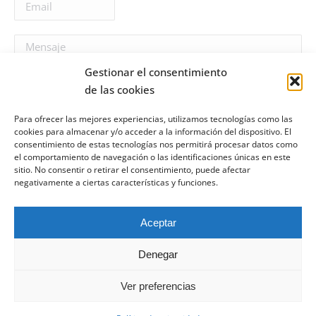
Gestionar el consentimiento
de las cookies
Para ofrecer las mejores experiencias, utilizamos tecnologías como las
cookies para almacenar y/o acceder a la información del dispositivo. El
He leído y acepto la
consentimiento de estas tecnologías nos permitirá procesar datos como
política de privacidad
el comportamiento de navegación o las identificaciones únicas en este
sitio. No consentir o retirar el consentimiento, puede afectar
negativamente a ciertas características y funciones.
Aceptar
Denegar
Copyrigth: Todos los derechos reservados
Ver preferencias
socios
Política de privacidad
| © Asociación Uniter 2023. Todos los derechos